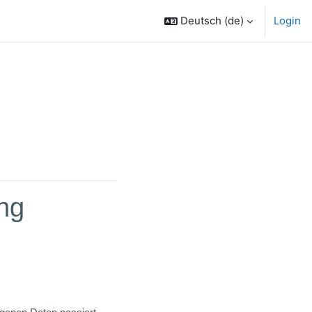
Deutsch ‎(de)‎
Login
ng