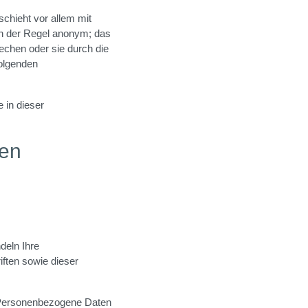
chieht vor allem mit
in der Regel anonym; das
echen oder sie durch die
folgenden
 in dieser
nen
deln Ihre
ften sowie dieser
 Personenbezogene Daten