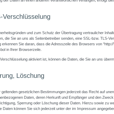
ng der Daten an einen anderen Verantwortlichen verlangen, erfolgt die
-Verschlüsselung
herheitsgründen und zum Schutz der Übertragung vertraulicher Inhalt
n, die Sie an uns als Seitenbetreiber senden, eine SSL-bzw. TLS-Ve
 erkennen Sie daran, dass die Adresszeile des Browsers von “http://” 
l in Ihrer Browserzeile.
rschlüsselung aktiviert ist, können die Daten, die Sie an uns übermit
rrung, Löschung
geltenden gesetzlichen Bestimmungen jederzeit das Recht auf unent
onenbezogenen Daten, deren Herkunft und Empfänger und den Zweck 
erichtigung, Sperrung oder Löschung dieser Daten. Hierzu sowie zu 
Daten können Sie sich jederzeit unter der im Impressum angegebe