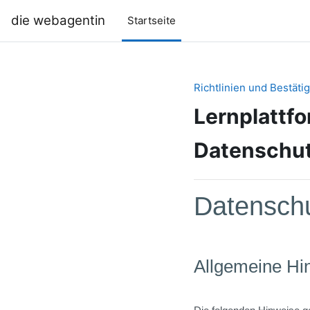
Zum Hauptinhalt
die webagentin
Startseite
Richtlinien und Bestät
Lernplattf
Datenschut
Datenschu
Allgemeine Hi